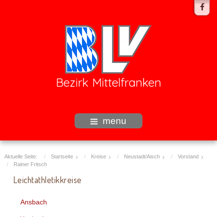
Bezirk Mittelfranken
menu
Aktuelle Seite:
Startseite
Kreise
Neustadt/Aisch
Vorstand
Rainer Fritsch
Leichtathletikkreise
Ansbach